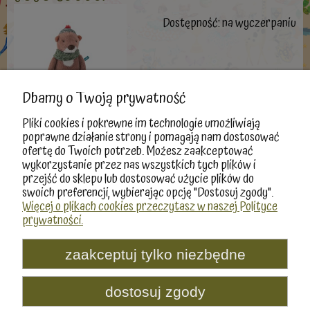
Dostępność:
na wyczerpaniu
Dbamy o Twoją prywatność
Pliki cookies i pokrewne im technologie umożliwiają
poprawne działanie strony i pomagają nam dostosować
ofertę do Twoich potrzeb. Możesz zaakceptować
«
1
2
3
4
5
...
8
»
wykorzystanie przez nas wszystkich tych plików i
przejść do sklepu lub dostosować użycie plików do
swoich preferencji, wybierając opcję "Dostosuj zgody".
Więcej o plikach cookies przeczytasz w naszej Polityce
prywatności.
Moje konto
Informacje
zaakceptuj tylko niezbędne
Produkty
dostosuj zgody