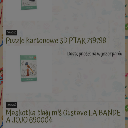
nowość
Puzzle kartonowe 3D PTAK 719198
Dostępność:
na wyczerpaniu
nowość
Maskotka biały miś Gustave LA BANDE
A JOJO 690004