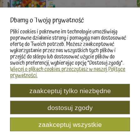
Dbamy o Twoją prywatność
Pliki cookies i pokrewne im technologie umożliwiają
poprawne działanie strony i pomagają nam dostosować
ofertę do Twoich potrzeb. Możesz zaakceptować
«
1
2
3
4
»
wykorzystanie przez nas wszystkich tych plików i
przejść do sklepu lub dostosować użycie plików do
swoich preferencji, wybierając opcję "Dostosuj zgody".
Więcej o plikach cookies przeczytasz w naszej Polityce
prywatności.
Moje konto
Informacje
zaakceptuj tylko niezbędne
Produkty
dostosuj zgody
Producenci
zaakceptuj wszystkie