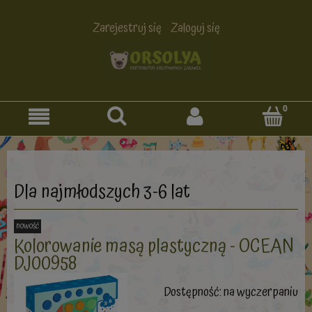
Zarejestruj się
Zaloguj się
Dla najmłodszych 3-6 lat
nowość
Kolorowanie masą plastyczną - OCEAN
DJ00958
Dostępność:
na wyczerpaniu