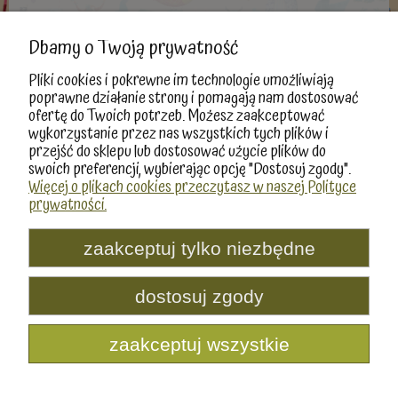
DJECO
3, RUE DES GRANDS AUGUSTINS
Dbamy o Twoją prywatność
75006 Paryż, Francja
Pliki cookies i pokrewne im technologie umożliwiają
info@djeco.com
poprawne działanie strony i pomagają nam dostosować
+33 143540177
ofertę do Twoich potrzeb. Możesz zaakceptować
wykorzystanie przez nas wszystkich tych plików i
przejść do sklepu lub dostosować użycie plików do
swoich preferencji, wybierając opcję "Dostosuj zgody".
Więcej o plikach cookies przeczytasz w naszej Polityce
prywatności.
Moje konto
Informacje
zaakceptuj tylko niezbędne
Produkty
dostosuj zgody
Producenci
zaakceptuj wszystkie
pokaż pełną wersję strony