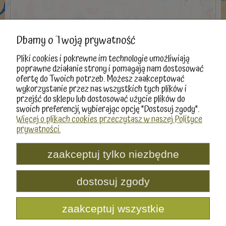
Dbamy o Twoją prywatność
Pliki cookies i pokrewne im technologie umożliwiają
poprawne działanie strony i pomagają nam dostosować
ofertę do Twoich potrzeb. Możesz zaakceptować
«
1
2
3
4
5
...
11
»
wykorzystanie przez nas wszystkich tych plików i
przejść do sklepu lub dostosować użycie plików do
swoich preferencji, wybierając opcję "Dostosuj zgody".
Więcej o plikach cookies przeczytasz w naszej Polityce
prywatności.
Moje konto
Informacje
zaakceptuj tylko niezbędne
Produkty
dostosuj zgody
Producenci
zaakceptuj wszystkie