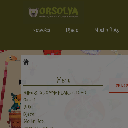
Nowości
Djeco
Moulin Roty
Menu
Ten pro
Billes & Co/GAME PLAK'/iOTOBO
Outelt
BUKI
Djeco
Moulin Roty