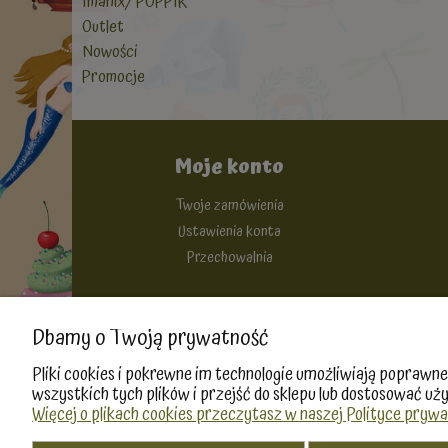
Imanix/ POPPIK
Outlet
Nowości
Promocje
Moje konto
Twoje zamówienia
Ustawienia konta
Przechowalnia
Dbamy o Twoją prywatność
Pliki cookies i pokrewne im technologie umożliwiają popraw
wszystkich tych plików i przejść do sklepu lub dostosować uży
Więcej o plikach cookies przeczytasz w naszej Polityce prywa