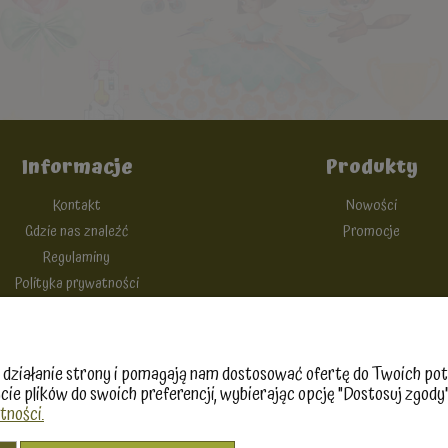
Informacje
Produkty
Kontakt
Nowości
Gdzie nas znaleźć
Promocje
Regulaminy
Polityka prywatności
O firmie
Nagrody i wyróżnienia
ne działanie strony i pomagają nam dostosować ofertę do Twoich 
cie plików do swoich preferencji, wybierając opcję "Dostosuj zgody"
tności.