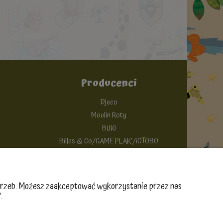
Producenci
Djeco
Moulin Roty
BUKI
Billes & Co/GAME PLAK'/iOTOBO
Imanix/ Poppik
potrzeb. Możesz zaakceptować wykorzystanie przez nas
.
Sklep internetowy Shoper.pl