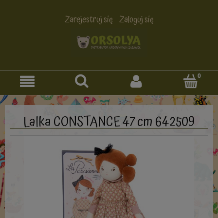
Zarejestruj się
Zaloguj się
Lalka CONSTANCE 47 cm 642509