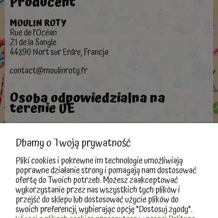
Producent
MOULIN ROTY
Rue de l’Océan
ZI de la Sangle
44390 Nort sur Erdre, Francja
contact@moulinroty.fr
Osoba odpowiedzialna na
terenie UE
MOULIN ROTY
Rue de l’Océan
Dbamy o Twoją prywatność
ZI de la Sangle
44390 Nort sur Erdre, Polska
Pliki cookies i pokrewne im technologie umożliwiają
poprawne działanie strony i pomagają nam dostosować
contact@moulinroty.fr
ofertę do Twoich potrzeb. Możesz zaakceptować
wykorzystanie przez nas wszystkich tych plików i
przejść do sklepu lub dostosować użycie plików do
swoich preferencji, wybierając opcję "Dostosuj zgody".