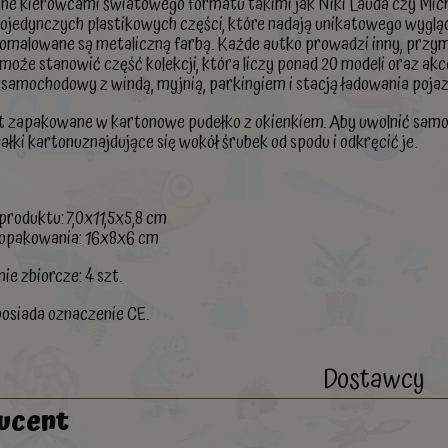
ne kierowcami światowego formatu takimi jak Niki Lauda czy Mich
pojedynczych plastikowych części, które nadają unikatowego wyglą
omalowane są metaliczną farbą. Każde autko prowadzi inny, przym
oże stanowić część kolekcji, która liczy ponad 20 modeli oraz akce
samochodowy z windą, myjnią, parkingiem i stacją ładowania poja
t zapakowane w kartonowe pudełko z okienkiem. Aby uwolnić samoch
ałki kartonuznajdujące się wokół śrubek od spodu i odkręcić je.
roduktu: 7,0x11,5x5,8 cm
opakowania: 16x8x6 cm
e zbiorcze: 4 szt.
osiada oznaczenie CE.
Dostawcy
ucent