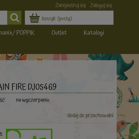
Zarejestruj się
Zaloguj się
Koszyk:
(pusty)
manix/ POPPIK
Outlet
Katalogi
IN FIRE DJ05469
ść:
na wyczerpaniu
dodaj do przechowalni
t: