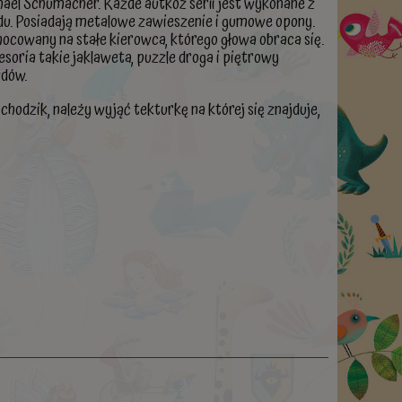
ael Schumacher. Każde autkoz serii jest wykonane z
du. Posiadają metalowe zawieszenie i gumowe opony.
ocowany na stałe kierowca, którego głowa obraca się.
soria takie jaklaweta, puzzle droga i piętrowy
zdów.
odzik, należy wyjąć tekturkę na której się znajduje,