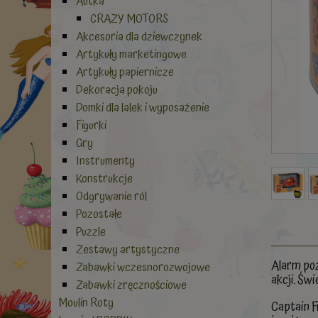
Autka
CRAZY MOTORS
Akcesoria dla dziewczynek
Artykuły marketingowe
Artykuły papiernicze
Dekoracja pokoju
Domki dla lalek i wyposażenie
Figurki
Gry
Instrumenty
Konstrukcje
Odgrywanie ról
Pozostałe
Puzzle
Zestawy artystyczne
Alarm poż
Zabawki wczesnorozwojowe
akcji. Św
Zabawki zręcznościowe
Moulin Roty
Captain F