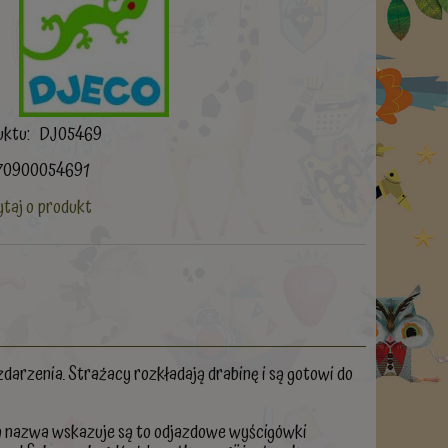
uktu:
DJ05469
70900054691
taj o produkt
arzenia. Strażacy rozkładają drabinę i są gotowi do
ma nazwa wskazuje są to odjazdowe wyścigówki