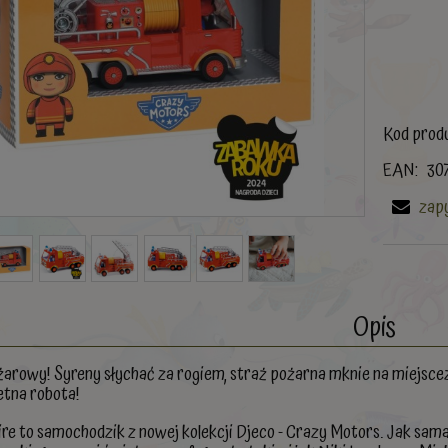
Kod prod
EAN:
30
zapy
Opis
arowy! Syreny słychać za rogiem, straż pożarna mknie na miejscezd
ietna robota!
ire to samochodzik z nowej kolekcji Djeco - Crazy Motors. Jak sa