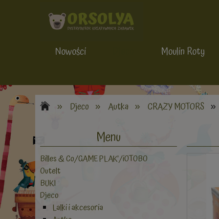
Nowości
Djeco
Moulin Roty
»
»
»
»
Djeco
Autka
CRAZY MOTORS
Menu
Billes & Co/GAME PLAK'/iOTOBO
Outelt
BUKI
Djeco
Lalki i akcesoria