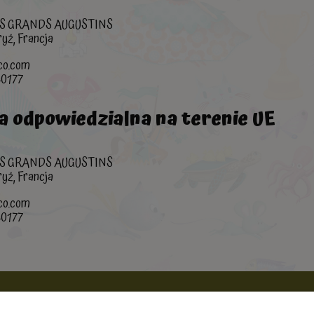
DES GRANDS AUGUSTINS
yż, Francja
co.com
40177
a odpowiedzialna na terenie UE
DES GRANDS AUGUSTINS
yż, Francja
co.com
40177
Informacje
Produkty