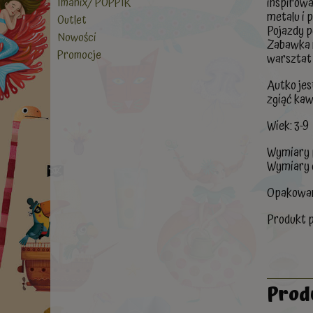
Imanix/ POPPIK
inspirowa
metalu i 
Outlet
Pojazdy p
Nowości
Zabawka m
Promocje
warsztat 
Autko jes
zgiąć kaw
Wiek: 3-9
Wymiary p
Wymiary 
Opakowani
Produkt p
Prod