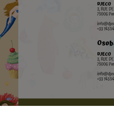
DJECO
3, RUE 
75006 Par
info@dje
+33 1435
Osob
DJECO
3, RUE 
75006 Par
info@dje
+33 1435
Moje konto