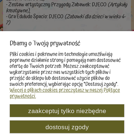
- Zestaw artystyczny Przygody Zabawek: DJECO
(Artykuły
kreatywne)
,
- Gra Eduludo Spacio: DJECO
(Zabawki dla dzieci w wieku 4-
7)
NAGRODA ZA DESIGN:
- Zabawka wczesnorozwojowa ZOO: DJECO
(Zabawki dla
Dbamy o Twoją prywatność
dzieci w wieku 0-3),
- Gra planszowa Piknik w ogrodzie: MOULIN ROTY
(Gry dla
Pliki cookies i pokrewne im technologie umożliwiają
dzieci w wieku 0-7)
poprawne działanie strony i pomagają nam dostosować
ofertę do Twoich potrzeb. Możesz zaakceptować
Zdjęcie: Olena Herasym
wykorzystanie przez nas wszystkich tych plików i
przejść do sklepu lub dostosować użycie plików do
swoich preferencji, wybierając opcję "Dostosuj zgody".
Więcej o plikach cookies przeczytasz w naszej Polityce
prywatności.
Moje konto
Informacje
zaakceptuj tylko niezbędne
Produkty
dostosuj zgody