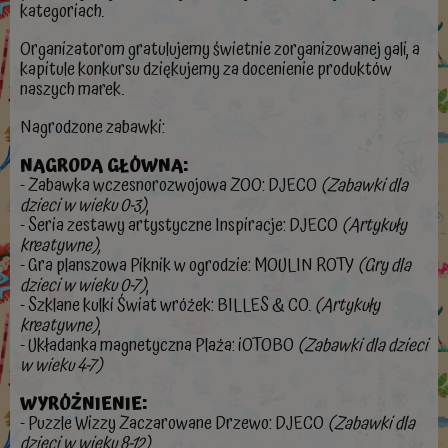
kategoriach.
Organizatorom gratulujemy świetnie zorganizowanej gali, a
kapitule konkursu dziękujemy za docenienie produktów
naszych marek.
Nagrodzone zabawki:
NAGRODA GŁÓWNA:
- Zabawka wczesnorozwojowa ZOO: DJECO
(Zabawki dla
dzieci w wieku 0-3)
,
- Seria zestawy artystyczne Inspiracje: DJECO
(Artykuły
kreatywne),
- Gra planszowa Piknik w ogrodzie: MOULIN ROTY
(Gry dla
dzieci w wieku 0-7)
,
- Szklane kulki Świat wróżek: BILLES & CO.
(Artykuły
kreatywne)
,
- Układanka magnetyczna Plaża: iOTOBO
(Zabawki dla dzieci
w wieku 4-7)
WYRÓŻNIENIE:
- Puzzle Wizzy Zaczarowane Drzewo: DJECO
(Zabawki dla
dzieci w wieku 8-12)