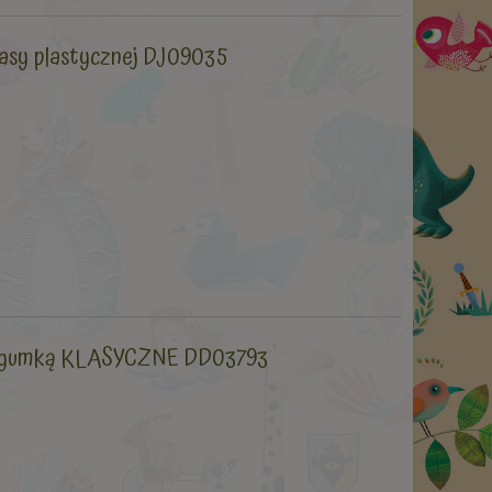
masy plastycznej DJ09035
 z gumką KLASYCZNE DD03793