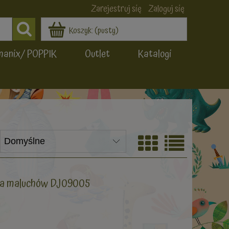
Zarejestruj się
Zaloguj się
Koszyk:
(pusty)
manix/ POPPIK
Outlet
Katalogi
dla maluchów DJ09005