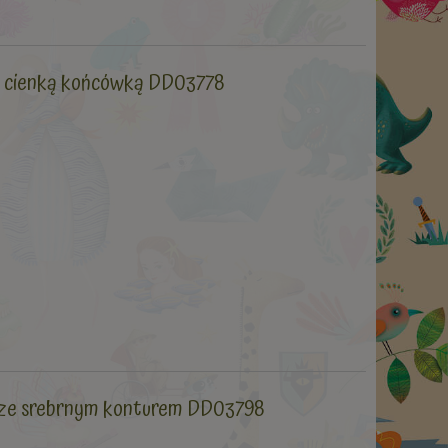
z cienką końcówką DD03778
ze srebrnym konturem DD03798