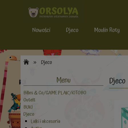
Nowości
Djeco
Moulin Roty
»
Djeco
Menu
Djeco
Billes & Co/GAME PLAK'/iOTOBO
Outelt
BUKI
Djeco
Lalki i akcesoria