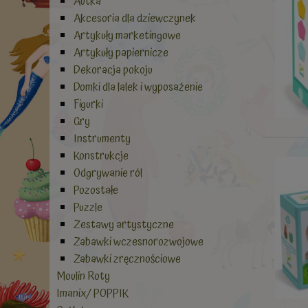
Autka
Akcesoria dla dziewczynek
Artykuły marketingowe
Artykuły papiernicze
Dekoracja pokoju
Domki dla lalek i wyposażenie
Figurki
Gry
Instrumenty
Konstrukcje
Odgrywanie ról
Pozostałe
Puzzle
Zestawy artystyczne
Zabawki wczesnorozwojowe
Zabawki zręcznościowe
Moulin Roty
Imanix/ POPPIK